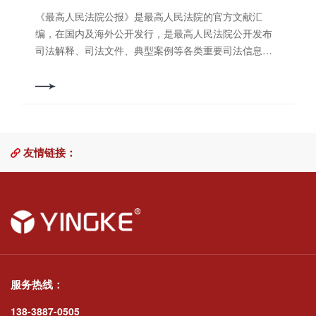
金。 2019年7月12日，李秋发在武夷山市公安局找其了
车入库时汽车尾部与停放在旁边的车牌号为桂ASJ301的
韬（已判刑）酒后在扬中市三茅街道江洲南路美人鱼环
《最高人民法院公报》是最高人民法院的官方文献汇
解情况后，前往北京找肖应文商量对策，肖应文担心按
汽车前部发生碰撞。发生事故后，被撞汽车车主报警，
形车道附近，无故殴打被害人殷学飞，致殷学飞面部受
编，在国内及海外公开发行，是最高人民法院公开发布
照李秋发伪造的第二年房屋租金70万元收条所示，系自
公安人员即赶到现场将廖某田抓获，并认定廖某田负事
伤。经鉴定，殷学飞损伤程度属轻伤一级。另查明，被
司法解释、司法文件、典型案例等各类重要司法信息的
己直接收取该租金，会增加其罪责，遂给李秋发伪造了
故全部责任。经鉴定，廖某田血液酒精含量大于300毫
告人董元在（2018）苏1182刑初310号刑事判决交付执
权威载体，全年共12期。2022年第1-12期共刊载案例21
220万元的借条，用该虚构的220万元债务冲抵上述70万
克/100毫升。案发后，廖某田赔偿被害人经济损失800
行缓刑考验期间，因违反有关监督管理规定，情节严
件、最高法院裁判文书16件，共37件。其中第4期未刊载
元房屋租金的形式来应对。 2019年7月30日，被告人肖
元。上思县人民法院认为，被告人廖某田违反道路交通
重，经扬中市司法局建议，扬中市人民法院依法于2019
案例及裁判文书，现将这37件案件的裁判摘要梳理汇总
应文到武夷山市公安局投案。2019年9月4日，被告人李
安全法规，在道路上醉酒驾驶机动车，其行为已构成危
年11月19日作出（2019）苏1182刑更6号刑事裁定书，
如下，供读者参考。2022年第1期 1.华为技术有限公司
秋发经电话传唤到案。 武夷山市人民法院认为，被告人
险驾驶罪。公诉机关指控廖某田犯危险驾驶罪事实清
撤销宣告缓刑一年的执行部分，收监执行原判刑罚有期
等与康文森无线许可有限公司确认不侵害专利权及标准
肖应文、李秋发对人民法院的判决有能力执行拒不执
楚，定性准确，应予认定。廖某田醉酒驾驶机动车，血
徒刑十个月。案发后，被告人董元主动向公安机关投
友情链接：
必要专利许可纠纷案裁判摘要： 一、对于具有“禁诉令＂
行，情节严重，其行为均已构成拒不执行判决罪。肖应
液中酒精含量远超出醉酒驾驶标准，达到300毫克/100毫
案，如实供述自己的犯罪事实。朱韬赔偿了被害人殷学
性质的行为保全申请，人民法院应当依照民事诉讼法第
文主动投案，李秋发经公安机关电话传唤到案，到案后
升以上，且在驾驶中与他人车辆发生碰撞，负事故全部
飞的损失，取得被害人谅解。扬中市人民法院认为，被
一百条及《最高人民法院关于审查知识产权纠纷行为保
如实供述犯罪事实，系自首，依法可以从轻或者减轻处
责任，应酌情从重处罚。鉴于廖某田是为了挪车而在小
告人董元随意殴打他人，致一人轻伤，情节恶劣，其行
全案件适用法律若干问题的规定》第七条的规定予以审
罚。李秋发虽属授意于肖应文，但其行为在共同犯罪中
区内醉酒驾驶机动车，到案后能如实供述自己的罪行，
为已构成寻衅滋事罪。董元在缓刑考验期限内犯新罪，
查，重点考察被申请人在域外法院起诉或者申请执行域
是不可或缺的，且客观上，李秋发将被执行标的物租赁
且赔偿被剐车辆车主损失，认罪态度较好，依法予以从
依法应当撤销缓刑(已撤销)，数罪并罚。案发后，董元主
外法院判决对中国诉讼的审理和执行是否会产生实质影
给他人获取非法利益后占为己有，而拒不退还。故对肖
轻处罚。对于廖某田的辩护人提出廖某田平时工作表现
动向公安机关投案，并能如实供述自己的犯罪事实，系
响、采取行为保全措施是否符合国际礼让原则等因素。
应文、李秋发在共同犯罪中的作用不应区分主从犯。据
好，且患有疾病的意见，因与本案没有关联性，该项辩
自首，依法可以从轻处罚。董元认罪认罚，可以依法从
关于被申请人在域外法院起诉或者申请执行域外法院判
此，依照刑法第三百一十三条、第二十五条第一款、第
护意见不予采纳。根据《中华人民共和国刑法》第一百
宽处理。据此，依照刑法第二百九十三条第一款第一
服务热线：
决对中国诉讼的审理和执行是否会产生实质影响，可以
六十七条第一款、第六十四条的规定，判决：被告人肖
三十三条之一、第六十七条第三款、第五十二条、第五
项、第六十七条第一款、第六十九条、第七十七条及
考虑中外诉讼的当事人是否基本相同、审理对象是否存
应文犯拒不执行判决罪，判处有期徒刑二年六个月；被
138-3887-0505
十三条之规定，判决如下：被告人廖某田犯危险驾驶