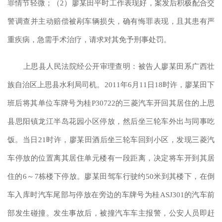
罪情节轻微；（2）廖某田平时工作表现好，案发后积极配合交
警调查并主动赔偿被剐车辆损失，确有悔罪表现，且其患有严
重疾病，急需手术治疗，请求对其免予刑事处罚。
上思县人民法院经公开审理查明：被告人廖某田系广西壮
族自治区上思县水利局司机。
2011年6月11日18时许，廖某田下
班后将其单位车牌号为桂P30722的三菱汽车开回其居住的上思
县思阳镇龙江半岛花园小区停放，然后坐三轮车外出与同事吃
饭。当日21时许，廖某田酒后坐三轮车回到小区，发现三菱汽
车停放的位置离其居住单元楼有一段距离，决定将车开到其居
住的6～7栋楼下停放。廖某田驾车行驶约50米到其楼下，在倒
车入库时汽车尾部与停放在旁边的车牌号为桂ASJ301的汽车前
部发生碰撞。发生事故后，被撞汽车车主报警，公安人员即赶