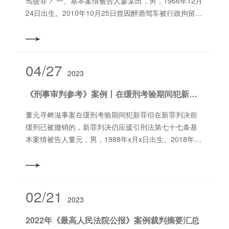
驾驶罪？ 一、基本案情被告人廖某田，男，1966年12月
假区环岛西路的房屋（以下简称环岛西路房屋）交付给
24日出生。2010年10月25日曾因醉酒驾车被行政拘留15
被告人李秋发看管后，便前往北京。其后，李秋发经肖
日。2011年6月12日因涉嫌犯危险驾驶罪被取保候审。
应文同意将环岛西路房屋注册为“某某快捷酒店”经营使
广西壮族自治区上思县人民检察院以被告人廖某田犯危
用。2012年至2013年期间，债权人李某等1人因与肖应
险驾驶罪，向上思县人民法院提起公诉。被告人廖某田
文民间借贷纠纷陆续起诉到武夷山市人民法院，法院判
对公诉机关指控的罪名和犯罪事实没有异议，请求从轻
04/27
决肖应文偿还李某等1人本金共计人民币2200万元（以下
2023
处罚。廖某田的辩护人提出：（1）廖某田酒后在小区内
币种同）及利息。因肖应文下落不明无法偿还，李某等
道路上移车换位，主观动机是为保护单位车辆安全，犯
《刑事审判参考》案例丨在缓刑考验期间犯新罪但在新罪判决前缓刑已被撤销的，新罪判决仍应援引刑法第七十七条
人申请强制执行，法院受理后于2013年1至5月期间陆续
罪情节轻微；（2）廖某田平时工作表现好，案发后积极
公告送达执行通知书，肖应文依旧下落不明。此后，法
配合交警调查并主动赔偿被剐车辆损失，确有悔罪表
董元寻衅滋事案在缓刑考验期间犯新罪但在新罪判决前
院对肖应文所有的环岛西路房屋进行二次评估拍卖，但
现，且其患有严重疾病，急需手术治疗，请求对其免予
缓刑已被撤销的，新罪判决仍应援引刑法第七十七条基
均因无人竞拍而流拍。 2017年5月25日，李秋发在法院
刑事处罚。上思县人民法院经公开审理查明：被告人廖
本案情被告人董元，男，1988年x月x日出生。2018年12
向其了解环岛西路房屋租金支付情况时，在法院调查笔
某田系广西壮族自治区上思县水利局司机。2011年6月
月18日因犯寻衅滋事罪被江苏省扬中市人民法院以
录上表示：第二个五年期的房屋租金70万元，已由合伙
11日18时许，廖某田下班后将其单位车牌号为桂P30722
（2018）苏1182刑初310号刑事判决判处有期徒刑十个
人周某某直接支付给肖应文，并收到肖应文书写的收
的三菱汽车开回其居住的上思县思阳镇龙江半岛花园小
月，缓刑一年（实际羁押91日）。因本案于2019年11月
条；周某某将继续承租。其后李秋发联系肖应文，在肖
区停放，然后坐三轮车外出与同事吃饭。当日21时许，
28日被逮捕。江苏省扬中市人民检察院指控被告人董元
02/21
应文的授意下自行伪造了该笔租金收条来应付法
廖某田酒后坐三轮车回到小区，发现三菱汽车停放的位
2023
犯寻衅滋事罪，向扬中市人民法院提起公诉。被告人董
院。 2018年，李秋发因酒店经营失利，将环岛西路房屋
置离其居住单元楼有一段距离，决定将车开到其居住的6
元对公诉机关指控的犯罪事实无异议。扬中市人民法院
租赁给胡某某等人，陆续收到胡某某等人的房屋租
2022年《最高人民法院公报》案例裁判摘要汇总
～7栋楼下停放。廖某田驾车行驶约50米到其楼下，在倒
经审理查明：2019年2月24日1时左右，被告人董元、朱