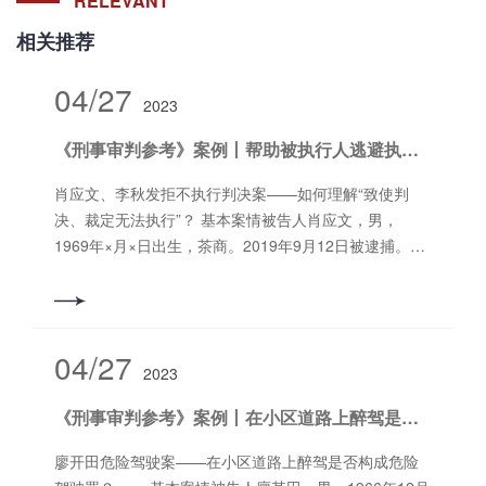
RELEVANT
相关推荐
04/27
2023
《刑事审判参考》案例丨帮助被执行人逃避执行，也能构成拒不执行判决罪
肖应文、李秋发拒不执行判决案——如何理解“致使判
决、裁定无法执行”？ 基本案情被告人肖应文，男，
1969年×月×日出生，茶商。2019年9月12日被逮捕。被
告人李秋发，男，1978年×月×日出生，驾驶员。2019年
9月4日被取保候审。 福建省武夷山市人民检察院指控被
告人肖应文、李秋发犯拒不执行判决罪，向武夷山市人
民法院提起公诉。被告人肖应文对指控事实无异议。被
04/27
2023
告人李秋发辩称，其不是主犯，是肖应文将房屋交给其
看管的。 武夷山市人民法院经审理查明：2012年2月，
《刑事审判参考》案例丨在小区道路上醉驾是否构成危险驾驶罪？
被告人肖应文为躲避债权人讨债及防止房屋被低价拍
卖，与周某某签订为期20年的虚假房屋租赁合同并伪造
廖开田危险驾驶案——在小区道路上醉驾是否构成危险
第一个五年期的房屋租金支付记录，将位于武夷山市度