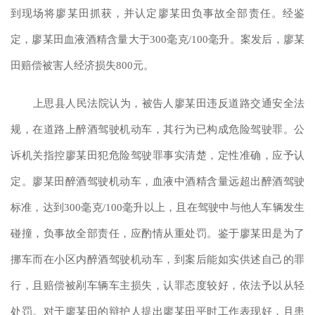
到现场将廖某田抓获，并认定廖某田负事故全部责任。经鉴
定，廖某田血液酒精含量大于300毫克/100毫升。案发后，廖某
田赔偿被害人经济损失800元。
上思县人民法院认为，被告人廖某田违反道路交通安全法
规，在道路上醉酒驾驶机动车，其行为已构成危险驾驶罪。公
诉机关指控廖某田犯危险驾驶罪事实清楚，定性准确，应予认
定。廖某田醉酒驾驶机动车，血液中酒精含量远超出醉酒驾驶
标准，达到
300毫克/100毫升以上，且在驾驶中与他人车辆发生
碰撞，负事故全部责任，应酌情从重处罚。鉴于廖某田是为了
挪车而在小区内醉酒驾驶机动车，到案后能如实供述自己的罪
行，且赔偿被剐车辆车主损失，认罪态度较好，依法予以从轻
处罚。对于廖某田的辩护人提出廖某田平时工作表现好，且患