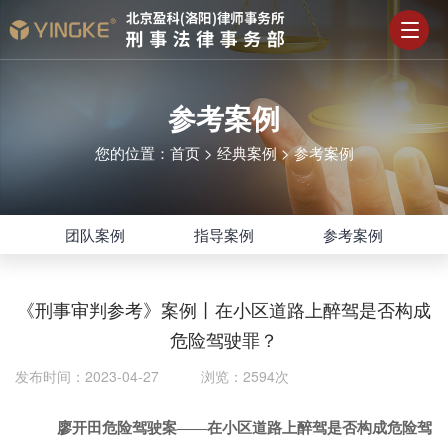
参考案例
您的位置：
首页
>
经典案例
>
参考案例
团队案例
指导案例
参考案例
《刑事审判参考》案例丨在小区道路上醉驾是否构成
危险驾驶罪？
发布时间：2023-04-27 浏览：2594次
廖开田危险驾驶案
——在小区道路上醉驾是否构成危险驾