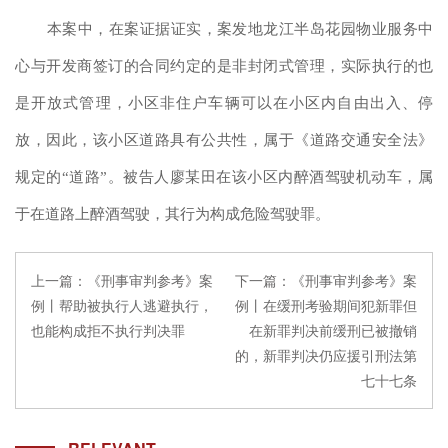
本案中，在案证据证实，案发地龙江半岛花园物业服务中
心与开发商签订的合同约定的是非封闭式管理，实际执行的也
是开放式管理，小区非住户车辆可以在小区内自由出入、停
放，因此，该小区道路具有公共性，属于《道路交通安全法》
规定的
“道路”。被告人廖某田在该小区内醉酒驾驶机动车，属
于在道路上醉酒驾驶，其行为构成危险驾驶罪。
上一篇：
《刑事审判参考》案
下一篇：
《刑事审判参考》案
例丨帮助被执行人逃避执行，
例丨在缓刑考验期间犯新罪但
也能构成拒不执行判决罪
在新罪判决前缓刑已被撤销
的，新罪判决仍应援引刑法第
七十七条