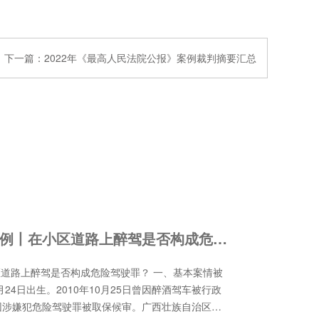
下一篇：
2022年《最高人民法院公报》案例裁判摘要汇总
《刑事审判参考》案例丨在小区道路上醉驾是否构成危险驾驶罪？
道路上醉驾是否构成危险驾驶罪？ 一、基本案情被
月24日出生。2010年10月25日曾因醉酒驾车被行政
2日因涉嫌犯危险驾驶罪被取保候审。广西壮族自治区上