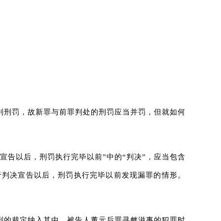
判刑罚，故新罪与前罪判处的刑罚应当并罚，但就如何
宣告以后，刑罚执行完毕以前”中的“判决”，应当包含
属于判决宣告以后，刑罚执行完毕以前发现漏罪的情形。
刑的裁定纳入其中。被告人董元后罪寻衅滋事的犯罪时