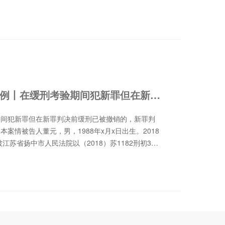
某田犯危险驾驶罪，向上思县人民法院提起公诉。被
的罪名和犯罪事实没有异议，请求从轻处罚。廖某田
酒后在小区内道路上移车换位，主观动机是为保护单
（2）廖某田平时工作表现好，案发后积极配合交警
失，确有悔罪表现，且其患有严重疾病，急需手术治
。上思县人民法院经公开审理查明：被告人廖某田系
机。2011年6月11日18时许，廖某田下班后将其
的三菱汽车开回其居住的上思县思阳镇龙江半岛花园小区
《刑事审判参考》案例丨在缓刑考验期间犯新罪但在新罪判决前缓刑已被撤销的，新罪判决仍应援引刑法第七十七条
事吃饭。当日21时许，廖某田酒后坐三轮车回到小
置离其居住单元楼有一段距离，决定将车开到其居住
期间犯新罪但在新罪判决前缓刑已被撤销的，新罪判
驾车行驶约50米到其楼下，在倒车入库时汽车尾部与
案情被告人董元，男，1988年x月x日出生。2018
J301的汽车前部发生碰撞。发生事故后，被撞汽车车
江苏省扬中市人民法院以（2018）苏1182刑初310
场将廖某田抓获，并认定廖某田负事故全部责任。经
月，缓刑一年（实际羁押91日）。因本案于2019年
300毫克/100毫升。案发后，廖某田赔偿被害人经
扬中市人民检察院指控被告人董元犯寻衅滋事罪，向扬
法院认为，被告人廖某田违反道路交通安全法规，在道
告人董元对公诉机关指控的犯罪事实无异议。扬中市
为已构成危险驾驶罪。公诉机关指控廖某田犯危险驾
年2月24日1时左右，被告人董元、朱韬（已判刑）酒
应予认定。廖某田醉酒驾驶机动车，血液中酒精含量
路美人鱼环形车道附近，无故殴打被害人殷学飞，致
0毫克/100毫升以上，且在驾驶中与他人车辆发生碰
殷学飞损伤程度属轻伤一级。另查明，被告人董元在
情从重处罚。鉴于廖某田是为了挪车而在小区内醉酒