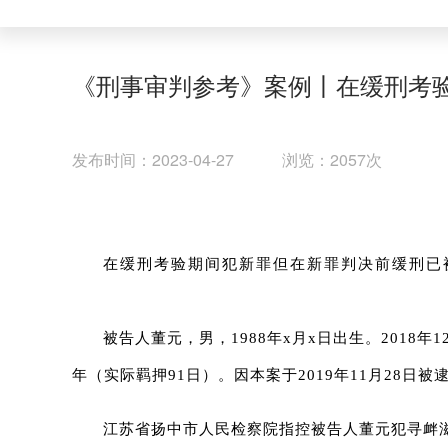
《刑事审判参考》案例丨在缓刑考
发布时间：2023-04-27 浏览：2057次
在缓刑考验期间犯新罪但在新罪判决前缓刑已
被告人董元，男，1988年x月x日出生。2018
年（实际羁押91日）。因本案于2019年11月28日被
江苏省扬中市人民检察院指控被告人董元犯寻衅