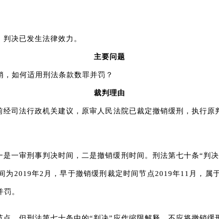
。判决已发生法律效力。
主要问题
销，如何适用刑法条款数罪并罚？
裁判理由
前经司法行政机关建议，原审人民法院已裁定撤销缓刑，执行原
是一审刑事判决时间，二是撤销缓刑时间。刑法第七十条“判决
为2019年2月，早于撤销缓刑裁定时间节点2019年11月，
并罚。
节点，但刑法第七十条中的“判决”应作缩限解释，不应将撤销缓