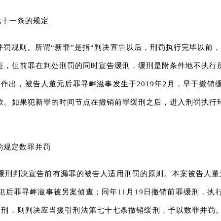
七十一条的规定
并罚规则。所谓“新罪”是指“判决宣告以后，刑罚执行完毕以前
特征，但前罪在判处刑罚的同时宣告缓刑，缓刑是附条件地不执行
1月作出，被告人董元后罪寻衅滋事发生于2019年2月，早于撤
款。如果犯新罪的时间节点在撤销前罪缓刑之后，进入刑罚执行
的规定数罪并罚
刑判决宣告前有漏罪的被告人适用刑罚的原则。本案被告人董元于
因犯后罪寻衅滋事被另案侦查；同年11月19日撤销前罪缓刑，执行
撤销缓刑，则判决应当援引刑法第七十七条撤销缓刑，予以数罪并