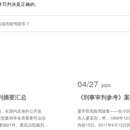
并罚判决是正确的。
构成危险驾驶罪？
04/27
2023
判摘要汇总
编，在国内及海外公开发
廖开田危险驾驶案——在小区
典型案例等各类重要司法信
告人廖某田，男，1966年12
载案例21件、最高法院裁判文
拘留15日。2011年6月1