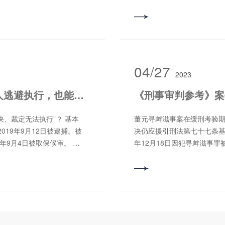
，现将这37件案件的裁判摘
思县人民检察院以被告人廖
为技术有限公司等与康文森无
告人廖某田对公诉机关指控
纠纷案裁判摘要： 一、对
的辩护人提出：（1）廖某田
依照民事诉讼法第一百条及
位车辆安全，犯罪情节轻微；
适用法律若干问题的规定》
调查并主动赔偿被剐车辆损
院起诉或者申请执行域外法
疗，请求对其免予刑事处罚
04/27
2023
、采取行为保全措施是否符
广西壮族自治区上思县水利局司
诉或者申请执行域外法院判
单位车牌号为桂P30722
《刑事审判参考》案例丨帮助被执行人逃避执行，也能构成拒不执行判决罪
以考虑中外诉讼的当事人是
停放，然后坐三轮车外出与同
外诉讼行为效果是否会对中
区，发现三菱汽车停放的位
、裁定无法执行”？ 基本
董元寻衅滋事案在缓刑考验
件受理时间先后、案件管辖
的6～7栋楼下停放。廖某田
019年9月12日被逮捕。被
决仍应援引刑法第七十七条基本
 二、禁止被申请人为一定
停放在旁边的车牌号为桂AS
9年9月4日被取保候审。 福
年12月18日因犯寻衅滋事罪被
遵守行为保全裁定所确定的
主报警，公安人员即赶到现
犯拒不执行判决罪，向武夷
号刑事判决判处有期徒刑十个
故意违法行为构成对行为保
鉴定，廖某田血液酒精含量大于
异议。被告人李秋发辩称，
11月28日被逮捕。江苏省
视为其每日均实施了违法行
济损失800元。上思县人民
市人民法院经审理查明：
中市人民法院提起公诉。被
徐州市云龙区民政局离婚登记
路上醉酒驾驶机动车，其行
房屋被低价拍卖，与周某某签
人民法院经审理查明：2019
事人的申请，对当事人之间
驶罪事实清楚，定性准确，
的房屋租金支付记录，将位
后在扬中市三茅街道江洲南
题所达成的协议予以认可，
远超出醉酒驾驶标准，达到30
路房屋）交付给被告人李秋
殷学飞面部受伤。经鉴定，
的行政行为。离婚登记一经
撞，负事故全部责任，应酌