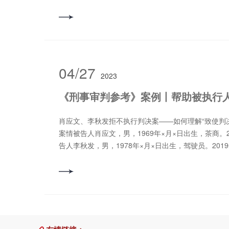
书16件，共37件。其中第4期未刊载案例及裁判文书
要梳理汇总如下，供读者参考。2022年第1期 1.华
线许可有限公司确认不侵害专利权及标准必要专利许可
于具有“禁诉令＂性质的行为保全申请，人民法院应当
《最高人民法院关于审查知识产权纠纷行为保全案件
第七条的规定予以审查，重点考察被申请人在域外法
04/27
2023
院判决对中国诉讼的审理和执行是否会产生实质影响
合国际礼让原则等因素。关于被申请人在域外法院起
决对中国诉讼的审理和执行是否会产生实质影响，可
否基本相同、审理对象是否存在重叠、被申请人的域
肖应文、李秋发拒不执行判决案——如何理解“致使判决
国诉讼造成干扰等。关于国际礼让原则，可以考虑案
案情被告人肖应文，男，1969年×月×日出生，茶商。2
适当与否、对域外法院审理和裁判的影响适度与否等。
告人李秋发，男，1978年×月×日出生，驾驶员。201
行为的行为保全措施具有特殊性，如果被申请人拒不
建省武夷山市人民检察院指控被告人肖应文、李秋发
不作为义务，违法实施了改变原有状态的行为，则其
山市人民法院提起公诉。被告人肖应文对指控事实无
全裁定的持续性违反和对原有状态的持续性改变，应
其不是主犯，是肖应文将房屋交给其看管的。 武夷山
为，可以视情处以每日罚款并按日累计。2.梁某某诉
2012年2月，被告人肖应文为躲避债权人讨债及防止
行政确认案裁判摘要： 离婚登记是婚姻登记机关依当
订为期20年的虚假房屋租赁合同并伪造第一个五年期
就自愿解除婚姻关系及对于子女抚养、财产分配等问
于武夷山市度假区环岛西路的房屋（以下简称环岛西
并以颁发离婚证的形式确认当事人之间婚姻关系解除