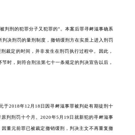
，被判刑的犯罪分子又犯罪的”。本案后罪寻衅滋事确系
所判决刑罚的量刑制度，撤销缓刑方在实质上进入刑罚
销缓刑裁定的时间，并非发生在刑罚执行过程中。因此，
环节时，则符合刑法第七十一条规定的判决宣告以后，
2018年12月18日因寻衅滋事罪被判处有期徒刑十
原判刑罚十个月。2020年5月19日就新犯的寻衅滋事
罚。因董元前罪已被裁定撤销缓刑，判决主文不再重复撤