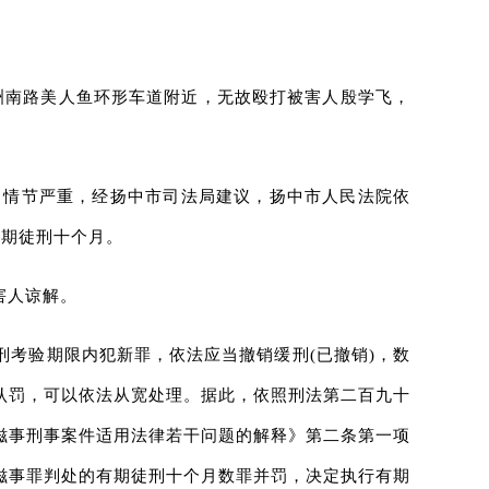
江洲南路美人鱼环形车道附近，无故殴打被害人殷学飞，
定，情节严重，经扬中市司法局建议，扬中市人民法院依
有期徒刑十个月。
害人谅解。
考验期限内犯新罪，依法应当撤销缓刑(已撤销)，数
认罚，可以依法从宽处理。据此，依照刑法第二百九十
滋事刑事案件适用法律若干问题的解释》第二条第一项
寻衅滋事罪判处的有期徒刑十个月数罪并罚，决定执行有期