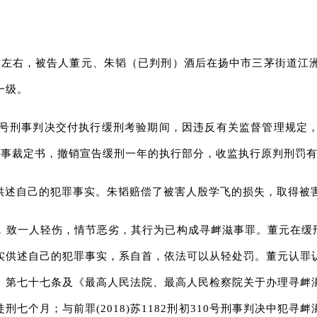
日1时左右，被告人董元、朱韬（已判刑）酒后在扬中市三茅街道
一级。
初310号刑事判决交付执行缓刑考验期间，因违反有关监督管理规
刑更6号刑事裁定书，撤销宣告缓刑一年的执行部分，收监执行原判刑罚
供述自己的犯罪事实。朱韬赔偿了被害人殷学飞的损失，取得被
，致一人轻伤，情节恶劣，其行为已构成寻衅滋事罪。董元在缓刑
实供述自己的犯罪事实，系自首，依法可以从轻处罚。董元认罪
、第七十七条及《最高人民法院、最高人民检察院关于办理寻衅
七个月；与前罪(2018)苏1182刑初310号刑事判决中犯