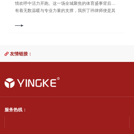
示感谢，叮嘱律师们要注意自身健康，表示一定会树立
情欢呼中活力开跑。这一场全城聚焦的体育盛事背后，
信心、不负众望，争取早日康复，继续为法治中国建设
有着无数温暖与专业力量的支撑，我所丁祎律师便是其
贡献力量！ 北京盈科（洛阳）律师事务所律师捐款名单
中一员，她以洛阳蓝天救援队员的身份，与队员们一起
（不含通过其他途径的捐款，排名不分先后） 魏俊
奔跑在另一条“赛道”，为参赛者的生命健康保驾护航。洛
卿 张 亮 郭刚利 何 早 张运超张利利 叶文
阳蓝天救援是一支人道主义专业救援队伍与公益性民间
超 王 琦 鲁 辉 李乐艺王丹丹 赵丹丹 吕晓孟
团体，秉承“以专业的技能，做纯粹的公益”理念，无偿提
李 奎 宋 斌李成龙 刘艳萍 张洪丽 刘 磊 王洪英张芳
供灾害事故应急搜救与风险防控、灾后重建、大型活动
婷 姜 迪 邢怡明 常爱琴 潘俊云王西雅 刘芳
友情链接：
安全与医疗保障等社会公益服务。洛阳市元旦长跑暨半
娜 于 淼 王 帅 宋黎明段慧鹃 张莉莉 王晨璇 赵宇
程马拉松赛，作为年度体育盛事，汇聚了众多跑步爱好
博 卫煜睿崔醒民 李珊娜 邢晓丽 任鹏飞 （盈科洛阳党
者的热情与汗水。在这场激情与毅力交织的赛事中，丁
支部供稿）
祎律师身着蓝天救援队制服，肩负着重任，成为赛道上
一道独特的风景线。她背负着AED（自动体外除颤
器）、急救包、保温毯等专业救援设备和物资，时刻准
备应对可能出现的紧急情况，为参赛者的安全保驾护
航。赛事期间，面对突发状况，丁祎律师迅速响应，展
服务热线：
现出了蓝天救援队员的专业素养与冷静应对。当有参赛
者因体力透支晕倒，或是出现肌肉拉伤等意外情况时，
她第一时间和队友赶到现场，利用自己的医疗知识和救
援技能，对伤者进行初步评估与紧急处理，有效缓解了