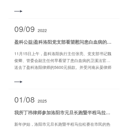
晨璇以及团支部书记马玉超一行10余人前往洛阳市儿童
福利院开展“六一节看望儿童捐赠活动”，并为其送去捐赠
的6袋大米、6箱纯牛奶、5袋面粉、9箱面包等爱心物
资，本次活动由盈科洛阳党支部、女工委、青工委和团
09/09
2022
支部联合发起。洛阳市儿童福利院的工作人员向大家介
绍了孩子们的生活环境、身心健康等情况，对盈科洛阳
盈科公益|盈科洛阳党支部看望慰问患白血病的卫溪法官
律所此次捐赠行动表示衷心感谢。张亮主任表示：“无公
益，不盈科。孩子们是祖国的花朵，是祖国未来的希
11月15日上午，盈科洛阳执行主任张亮、党支部书记魏
望，我们要对儿童成长中遇到的问题给予高度重视和热
俊卿、管委会副主任何早看望了患白血病的卫溪法官，
心帮助。盈科洛阳律所将不断为社会公益事业的发展添
送去了盈科洛阳律师的5600元捐款。并受河南从晏律师
砖加瓦，贡献自己的一份力量。”
事务所楚科伟主任委托，转交该所党支部为卫溪法官的
捐款2000元。 35岁的卫溪法官因被诊断为急性单核细胞
白血病，急需高额医疗费用，在洛阳律师界引起极大关
注，作为法律职业共同体，广大律师纷纷捐款。北京盈
01/08
2025
科（洛阳）律师事务所党支部于11月13日向全所律师发
出《倡议书》，组织律师向卫溪法官捐款。两天时间，
我所丁祎律师参加洛阳市元旦长跑暨半程马拉松赛保障任务
共收到捐款5600元（不含通过水滴筹等其他途径的捐
款）。卫溪法官对关心她的全体律师及社会各界人士表
新年伊始，洛阳市元旦长跑暨半程马拉松赛在市民的热