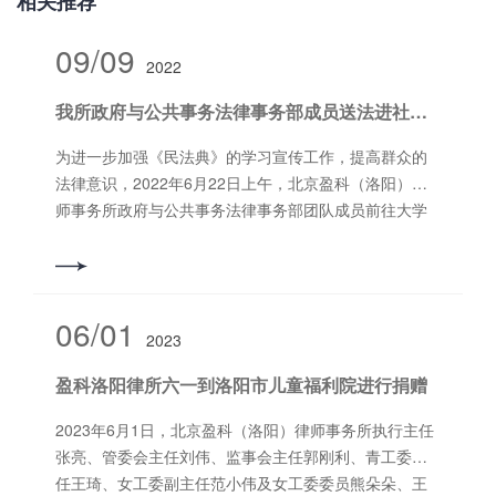
相关推荐
09/09
2022
我所政府与公共事务法律事务部成员送法进社区，咨询暖人心
为进一步加强《民法典》的学习宣传工作，提高群众的
法律意识，2022年6月22日上午，北京盈科（洛阳）律
师事务所政府与公共事务法律事务部团队成员前往大学
城社区开展法律咨询活动，义务为社区居民解答法律问
题。炎热的天气阻挡不住“送法”的热情，团队律师就社区
群众关心的婚姻家庭、老人赡养、电信诈骗等问题进行
了耐心解答，并给出专业意见建议，受到现场咨询群众
06/01
2023
的点赞和好评。 送法进社区，使社区居民真正体会到了
法律服务和社区居民“零距离”接触，也可增强居民群众以
盈科洛阳律所六一到洛阳市儿童福利院进行捐赠
法律途径反映诉求、解决争议的法律思维，对于引导社
区居民通过合理合法的方式行使权利，维护自身合法权
2023年6月1日，北京盈科（洛阳）律师事务所执行主任
益起到积极作用。
张亮、管委会主任刘伟、监事会主任郭刚利、青工委主
任王琦、女工委副主任范小伟及女工委委员熊朵朵、王