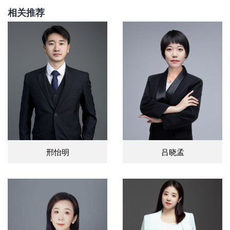
相关推荐
邢怡明
吕晓孟