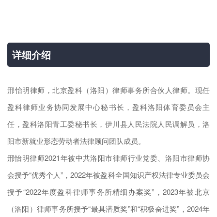
详细介绍
邢怡明律师，北京盈科（洛阳）律师事务所合伙人律师。现任
盈科律师业务协同发展中心秘书长，盈科洛阳体育委员会主
任，盈科洛阳青工委秘书长，伊川县人民法院人民调解员，洛
阳市新就业形态劳动者法律顾问团队成员。
邢怡明律师2021年被中共洛阳市律师行业党委、洛阳市律师协
会授予“优秀个人”，2022年被盈科全国知识产权法律专业委员会
授予“2022年度盈科律师事务所精细办案奖”，2023年被北京
（洛阳）律师事务所授予“最具潜质奖”和“积极奋进奖”，2024年