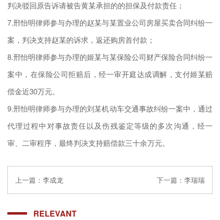
判决驳回原告诉请被告黄某承担的的担保及付款责任；
7.邢怡明律师参与办理的赵某与某置业公司房屋买卖合同纠纷一
案，判决支持赵某的诉求，返还购房首付款；
8.邢怡明律师参与办理的姬某与某保险公司财产保险合同纠纷一
案中，在保险公司拒赔后，经一审开庭达成调解，支付姬某赔
偿金近30万元。
9.邢怡明律师参与办理的刘某机动车交通事故纠纷一案中，通过
代理过程中对事故责任以及伤残鉴定等级的多次沟通，经一
审、二审程序，最终判决支持赔偿款三十余万元。
上一篇：
李成龙
下一篇：
李瑞瑞
RELEVANT