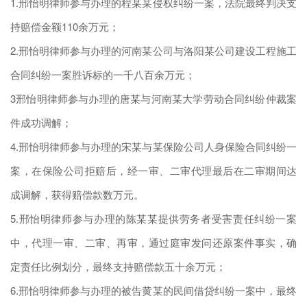
1.邢怡明律师参与办理的程某某侵权纠纷一案，法院最终判决支
持赔偿金额110余万元；
2.邢怡明律师参与办理的河南某公司与洛阳某公司建设工程施工
合同纠纷一案胜诉标的一千八百余万元；
3邢怡明律师参与办理的唐某与河南某大学劳动合同纠纷仲裁案
件成功调解；
4.邢怡明律师参与办理的宋某与某保险公司人身保险合同纠纷一
案，在保险公司拒赔后，经一审、二审代理最后在二审期间达
成调解，获得赔偿款数万元。
5.邢怡明律师参与办理的陈某某提供劳务者受害责任纠纷一案
中，代理一审、二审、再审，通过庭审发问还原案件事实，确
定责任比例划分，最终支持赔偿款五十余万元；
6.邢怡明律师参与办理的被告黄某的民间借贷纠纷一案中，最终