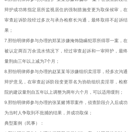
辩护成功将指定居所监视居住的强制措施变更为取保候审，在
审查起诉阶段经过多次与承办检察长沟通，最终取得不起诉结
果；
7.邢怡明律师参与办理的郑某涉嫌掩饰隐瞒犯罪所得罪一案，在
被认定两百万余流水情况下，经过审查起诉和一审辩护，最终
量刑由三年以上减为7个月；
8.邢怡明律师参与办理的赵某某等涉嫌组织卖淫罪，经多次沟通
辩护意见，在审查起诉阶段变更罪名为协助组织卖淫罪，检察
院的建议量刑自五年以上调整为两年六个月，可以适用缓刑；
9.邢怡明律师参与办理的张某赌博罪案件，侦查阶段介入后成功
为当时人争取到不批捕的结果，并成功取保；
典型案例（民事）：