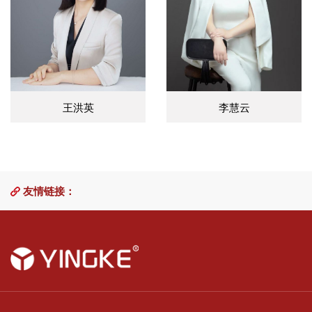
王洪英
李慧云
友情链接：